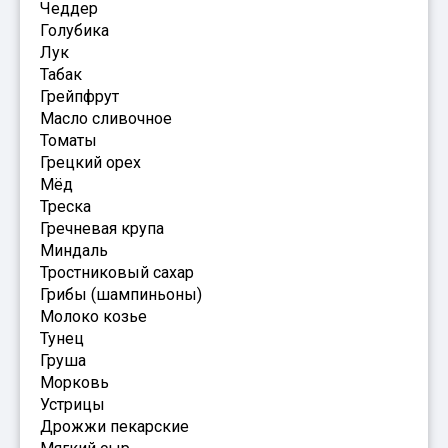
Чеддер
Голубика
Лук
Табак
Грейпфрут
Масло сливочное
Томаты
Грецкий орех
Мёд
Треска
Гречневая крупа
Миндаль
Тростниковый сахар
Грибы (шампиньоны)
Молоко козье
Тунец
Груша
Морковь
Устрицы
Дрожжи пекарские