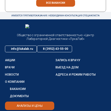
ВСЕ ВАКАНСИИ
ИМЕЮТСЯ ПРОТИВОПОКАЗАНИЯ. НЕОБХОДИМА КОНСУЛЬТАЦИЯ СПЕЦИАЛИСТА
Общество с ограниченной ответственностью «Центр
Лабораторной Диагностики «ЛукаЛаб»
info@lukalab.ru
8 (3952) 43-55-00
АКЦИИ
ЗАПИСЬ К ВРАЧУ
ВРАЧИ
ВЫЕЗД НА ДОМ
НОВОСТИ
АДРЕСА И РЕЖИМ РАБОТЫ
О КОМПАНИИ
ВАКАНСИИ
ДОКУМЕНТЫ
АНАЛИЗЫ И ЦЕНЫ