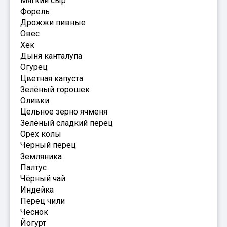
Мягкий сыр
Форель
Дрожжи пивные
Овес
Хек
Дыня канталупа
Огурец
Цветная капуста
Зелёный горошек
Оливки
Цельное зерно ячменя
Зелёный сладкий перец
Орех колы
Черный перец
Земляника
Палтус
Чёрный чай
Индейка
Перец чили
Чеснок
Йогурт