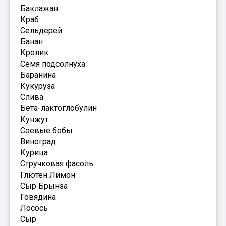
Баклажан
Краб
Сельдерей
Банан
Кролик
Семя подсолнуха
Баранина
Кукуруза
Слива
Бета-лактоглобулин
Кунжут
Соевые бобы
Виноград
Курица
Стручковая фасоль
Глютен Лимон
Сыр Брынза
Говядина
Лосось
Сыр