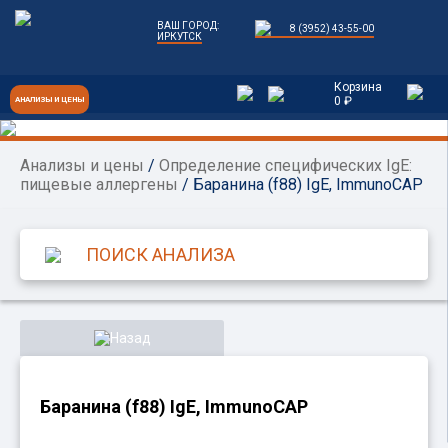
ВАШ ГОРОД:
8 (3952) 43-55-00
ИРКУТСК
Корзина
0 ₽
АНАЛИЗЫ И ЦЕНЫ
Анализы и цены
/
Определение специфических IgE:
пищевые аллергены
/ Баранина (f88) IgE, ImmunoCAP
Назад
Баранина (f88) IgE, ImmunoCAP