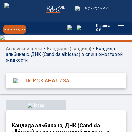
ВАШ ГОРОД:
8 (3952) 43-55-00
ИРКУТСК
Корзина
0 ₽
АНАЛИЗЫ И ЦЕНЫ
Анализы и цены
/
Кандидоз (кандида)
/ Кандида
альбиканс, ДНК (Candida albicans) в спинномозговой
жидкости
Назад
Кандида альбиканс, ДНК (Candida
albicans) в спинномозговой жидкости