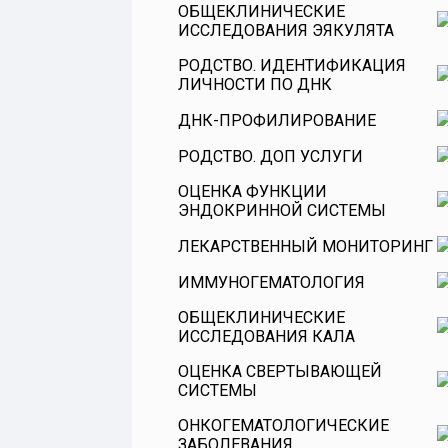
ОБЩЕКЛИНИЧЕСКИЕ
ИССЛЕДОВАНИЯ ЭЯКУЛЯТА
РОДСТВО. ИДЕНТИФИКАЦИЯ
ЛИЧНОСТИ ПО ДНК
ДНК-ПРОФИЛИРОВАНИЕ
РОДСТВО. ДОП УСЛУГИ
ОЦЕНКА ФУНКЦИИ
ЭНДОКРИННОЙ СИСТЕМЫ
ЛЕКАРСТВЕННЫЙ МОНИТОРИНГ
Витамины
ИММУНОГЕМАТОЛОГИЯ
Оценка функции гипофиза
ОБЩЕКЛИНИЧЕСКИЕ
Оценка эндокринной функции
ИССЛЕДОВАНИЯ КАЛА
поджелудочной железы
ОЦЕНКА СВЕРТЫВАЮЩЕЙ
Оценка функции коры
СИСТЕМЫ
надпочечников
ОНКОГЕМАТОЛОГИЧЕСКИЕ
Оценка функции щитовидной
ЗАБОЛЕВАНИЯ
железы