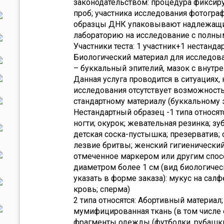
законодательством: процедура фиксир
проб; участника исследования фотогра
образцы ДНК упаковывают надлежащи
лабораторию на исследование с полны
Участники теста: 1 участник+1 нестанд
Биологический материал для исследова
– буккальный эпителий, мазок с внутр
Данная услуга проводится в ситуациях, 
исследования отсутствует возможность
стандартному материалу (буккальному
Нестандартный образец -1 типа относят
ногти; окурок; жевательная резинка; зу
детская соска-пустышка; презерватив; 
лезвие бритвы; женский гигиенический
отмеченное маркером или другим спос
диаметром более 1 см (вид биологичес
указать в форме заказа): мукус на сал
кровь; сперма)
2 типа относятся: Абортивный материал
мумифицированная ткань (в том числе 
фрагменты одежды (футболки, рубашк