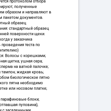
уется протоколом отбора
фируют; полученные
м образом и направляют в
м пакетом документов.
артный образец
ния: стандартный образец
енней поверхности щеки.
когда у заказчика
 проведения теста по
 эпителию)
ся: Волосы с корешками;
бная щетка; ушная сера;
сперма на ватной палочке;
 тампон; жидкая кровь;
обом биологическое пятно
кого пятна необходимо
фетке или носовом платке;
; парафиновые блоки;
отпавшая пуповина);
и с засаленными