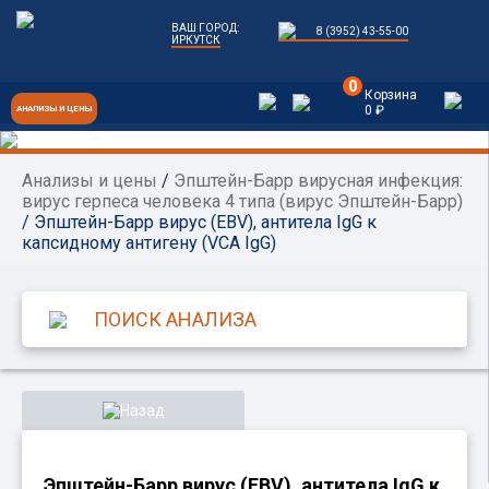
ВАШ ГОРОД:
8 (3952) 43-55-00
ИРКУТСК
0
Корзина
0 ₽
АНАЛИЗЫ И ЦЕНЫ
Анализы и цены
/
Эпштейн-Барр вирусная инфекция:
вирус герпеса человека 4 типа (вирус Эпштейн-Барр)
/ Эпштейн-Барр вирус (EBV), антитела IgG к
капсидному антигену (VCA IgG)
Назад
Эпштейн-Барр вирус (EBV), антитела IgG к