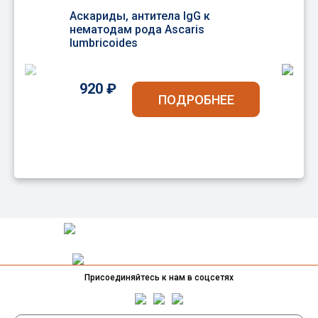
Аскариды, антитела IgG к
Ля
нематодам рода Ascaris
(Gi
lumbricoides
ан
920 ₽
ПОДРОБНЕЕ
Присоединяйтесь к нам в соцсетях