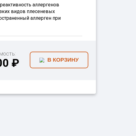
реактивность аллергенов
лизких видов плесеневых
пространенный аллерген при
мость:
00 ₽
В КОРЗИНУ