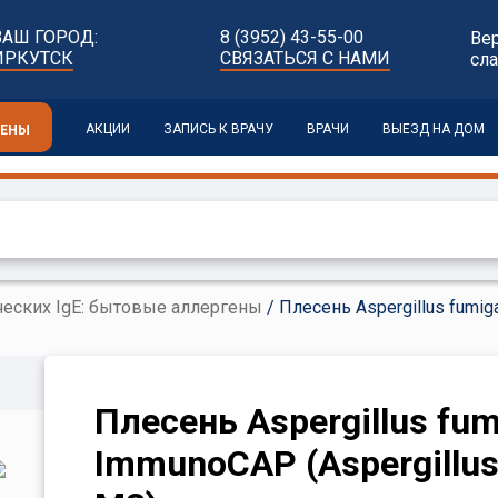
ВАШ ГОРОД:
8 (3952) 43-55-00
Ве
ИРКУТСК
СВЯЗАТЬСЯ С НАМИ
сл
АКЦИИ
ЗАПИСЬ К ВРАЧУ
ВРАЧИ
ВЫЕЗД НА ДОМ
ЦЕНЫ
еских IgE: бытовые аллергены
/ Плесень Aspergillus fumiga
Плесень Aspergillus fumi
ImmunoCAP (Aspergillus 