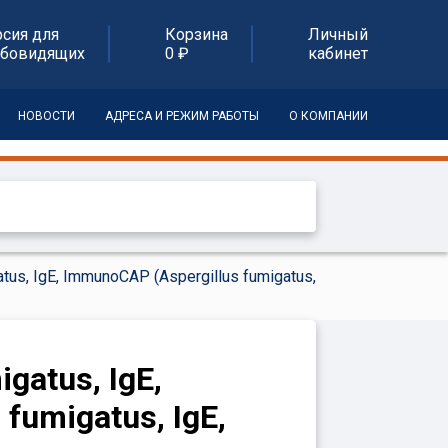
рсия для
Корзина
Личный
абовидящих
0 ₽
кабинет
НОВОСТИ
АДРЕСА И РЕЖИМ РАБОТЫ
О КОМПАНИИ
tus, IgE, ImmunoCAP (Aspergillus fumigatus,
gatus, IgE,
fumigatus, IgE,