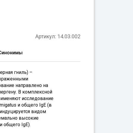
Артикул: 14.03.002
Синонимы
черная гниль) –
 выраженными
ование направлено на
лергену. В комплексной
применяют исследование
umigatus и общего IgE (в
 индуцируется видом
тремально высокие
и общего IgE).