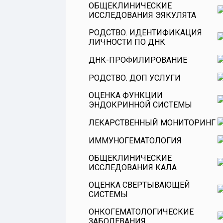
ОБЩЕКЛИНИЧЕСКИЕ
ИССЛЕДОВАНИЯ ЭЯКУЛЯТА
РОДСТВО. ИДЕНТИФИКАЦИЯ
ЛИЧНОСТИ ПО ДНК
ДНК-ПРОФИЛИРОВАНИЕ
РОДСТВО. ДОП УСЛУГИ
ОЦЕНКА ФУНКЦИИ
ЭНДОКРИННОЙ СИСТЕМЫ
ЛЕКАРСТВЕННЫЙ МОНИТОРИНГ
Витамины
ИММУНОГЕМАТОЛОГИЯ
Оценка функции гипофиза
ОБЩЕКЛИНИЧЕСКИЕ
Оценка эндокринной функции
ИССЛЕДОВАНИЯ КАЛА
поджелудочной железы
ОЦЕНКА СВЕРТЫВАЮЩЕЙ
Оценка функции коры
СИСТЕМЫ
надпочечников
ОНКОГЕМАТОЛОГИЧЕСКИЕ
Оценка функции щитовидной
ЗАБОЛЕВАНИЯ
железы