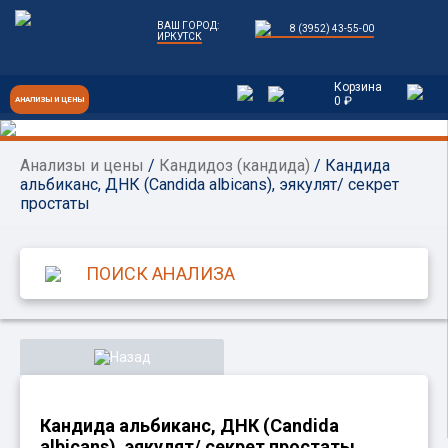
ВАШ ГОРОД:
8 (3952) 43-55-00
ИРКУТСК
Корзина
0 ₽
АНАЛИЗЫ И ЦЕНЫ
Анализы и цены
/
Кандидоз (кандида)
/ Кандида
альбиканс, ДНК (Candida albicans), эякулят/ секрет
простаты
Назад
Кандида альбиканс, ДНК (Candida
albicans), эякулят/ секрет простаты