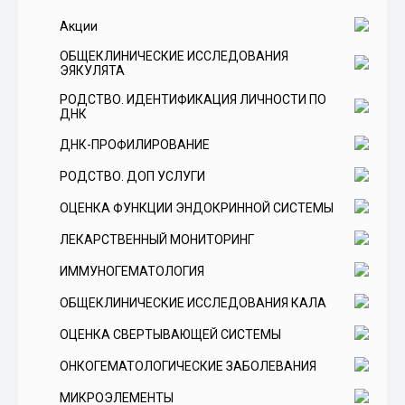
Акции
ОБЩЕКЛИНИЧЕСКИЕ ИССЛЕДОВАНИЯ
ЭЯКУЛЯТА
РОДСТВО. ИДЕНТИФИКАЦИЯ ЛИЧНОСТИ ПО
ДНК
ДНК-ПРОФИЛИРОВАНИЕ
РОДСТВО. ДОП УСЛУГИ
ОЦЕНКА ФУНКЦИИ ЭНДОКРИННОЙ СИСТЕМЫ
ЛЕКАРСТВЕННЫЙ МОНИТОРИНГ
Витамины
ИММУНОГЕМАТОЛОГИЯ
Оценка функции гипофиза
Оценка эндокринной функции поджелудочной
ОБЩЕКЛИНИЧЕСКИЕ ИССЛЕДОВАНИЯ КАЛА
железы
ОЦЕНКА СВЕРТЫВАЮЩЕЙ СИСТЕМЫ
Оценка функции коры надпочечников
ОНКОГЕМАТОЛОГИЧЕСКИЕ ЗАБОЛЕВАНИЯ
Оценка функции щитовидной железы
МИКРОЭЛЕМЕНТЫ