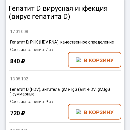
Гепатит D вирусная инфекция
(вирус гепатита D)
17.01.008
Гепатит D, РНК (HDV RNA), качественное определение
7 р.д.
840 ₽
13.05.102
Гепатит D (HDV), антитела IgM и IgG (anti-HDV IgM,IgG
),суммарные
9 р.д.
720 ₽