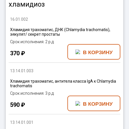
хламидиоз
16.01.002
Хламидия трахоматис, ДНК (Chlamydia trachomatis),
эякулят/ секрет простаты
2 р.д.
370 ₽
13.14.01.003
Хламидия трахоматис, антитела класса IgА к Chlamydia
trachomatis
3 р.д.
590 ₽
13.14.01.001