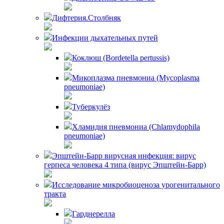
Дифтерия.Столбняк
Инфекции дыхательных путей
Коклюш (Bordetella pertussis)
Микоплазма пневмониа (Mycoplasma
pneumoniae)
Туберкулёз
Хламидия пневмониа (Chlamydophila
pneumoniae)
Эпштейн-Барр вирусная инфекция: вирус
герпеса человека 4 типа (вирус Эпштейн-Барр)
Исследование микробиоценоза урогенитального
тракта
Гарднерелла