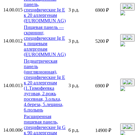
панель,
14.00.015
специфические Ig E
3 р.д.
6900 ₽
к 20 аллергенам
(EUROIMMUN AG)
Пищевая панель —
скрининг,
специфические Ig E
14.00.012
3 р.д.
5200 ₽
к пищевым
аллергенам
(EUROIMMUN AG)
Педиатрическая
панель
(ингляционная),
специфические Ig E
к 20 аллергенам
14.00.013
3 р.д.
6900 ₽
(1.Тимофеевка
луговая, 2.рожь
посевная, 3.ольха,
4.береза, 5.лещина,
6.полынь
Расширенная
пищевая панель,
специфические Ig G
14.00.006
6 р.д.
14900 ₽
к 90 аллергенам