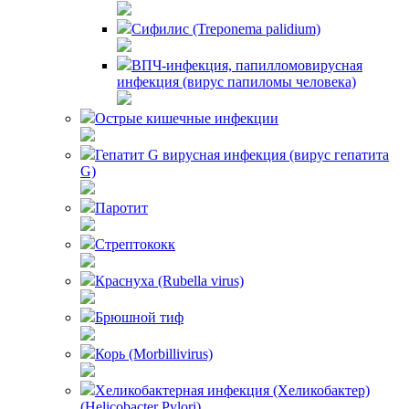
Сифилис (Treponema palidium)
ВПЧ-инфекция, папилломовирусная
инфекция (вирус папиломы человека)
Острые кишечные инфекции
Гепатит G вирусная инфекция (вирус гепатита
G)
Паротит
Стрептококк
Краснуха (Rubella virus)
Брюшной тиф
Корь (Morbillivirus)
Хеликобактерная инфекция (Хеликобактер)
(Helicobacter Pylori)