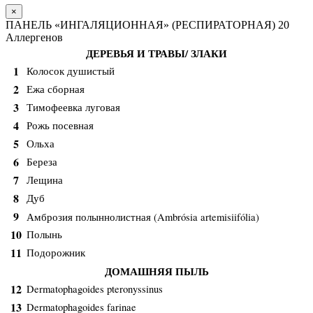
×
ПАНЕЛЬ «ИНГАЛЯЦИОННАЯ» (РЕСПИРАТОРНАЯ) 20
Аллергенов
ДЕРЕВЬЯ И ТРАВЫ/ ЗЛАКИ
1
Колосок душистый
2
Ежа сборная
3
Тимофеевка луговая
4
Рожь посевная
5
Ольха
6
Береза
7
Лещина
8
Дуб
9
Амброзия
полыннолистная
(Ambr
ó
sia artemisiif
ó
lia)
10
Полынь
11
Подорожник
ДОМАШНЯЯ ПЫЛЬ
12
Dermatophagoides pteronyssinus
13
Dermatophagoides farinae