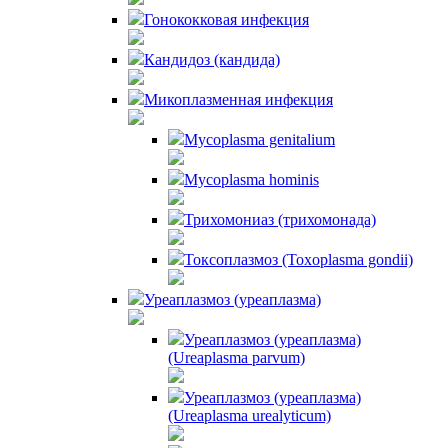
Гонококковая инфекция
Кандидоз (кандида)
Микоплазменная инфекция
Mycoplasma genitalium
Mycoplasma hominis
Трихомониаз (трихомонада)
Токсоплазмоз (Toxoplasma gondii)
Уреаплазмоз (уреаплазма)
Уреаплазмоз (уреаплазма)
(Ureaplasma parvum)
Уреаплазмоз (уреаплазма)
(Ureaplasma urealyticum)