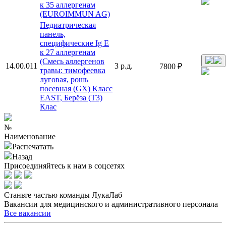
к 35 аллергенам
(EUROIMMUN AG)
Педиатрическая
панель,
специфические Ig E
к 27 аллергенам
(Смесь аллергенов
14.00.011
3 р.д.
7800 ₽
травы: тимофеевка
луговая, рошь
посевная (GX) Класс
EAST, Берёза (Т3)
Клас
№
Наименование
Распечатать
Назад
Присоединяйтесь к нам в соцсетях
Станьте частью команды ЛукаЛаб
Вакансии для медицинского и административного персонала
Все вакансии