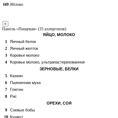
f49
Яблоко
×
Панель «Пищевая» (35 аллергенов)
ЯЙЦО, МОЛОКО
1
Яичный белок
2
Яичный желток
3
Коровье молоко
4
Коровье молоко, ультрапастеризованное
ЗЕРНОВЫЕ, БЕЛКИ
5
Казеин
6
Пшеничная мука
7
Глютен
8
Рис
ОРЕХИ, СОЯ
9
Соевые бобы
10
Кунжут