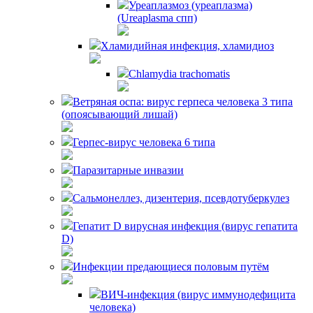
Уреаплазмоз (уреаплазма)
(Ureaplasma спп)
Хламидийная инфекция, хламидиоз
Chlamydia trachomatis
Ветряная оспа: вирус герпеса человека 3 типа
(опоясывающий лишай)
Герпес-вирус человека 6 типа
Паразитарные инвазии
Сальмонеллез, дизентерия, псевдотуберкулез
Гепатит D вирусная инфекция (вирус гепатита
D)
Инфекции предающиеся половым путём
ВИЧ-инфекция (вирус иммунодефицита
человека)