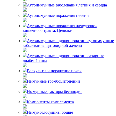
Аутоиммунные заболевания лёгких и сердца
Аутоиммунные поражения печени
Аутоиммунные поражения желудочно-
кишечного тракта. Целиакия
Аутоиммунные эндокринопатии: аутоиммунные
заболевания щитовидной железы
Аутоиммунные эндокринопатии: сахарные
диабет 1 типа
Васкулиты и поражение почек
Иммунные тромбоцитопении
Иммунные факторы бесплодия
Компоненты комплемента
Иммуноглобулины общие