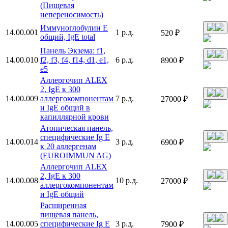
(Пищевая
непереносимость)
Иммуноглобулин Е
14.00.001
1 р.д.
520 ₽
общий, IgE total
Панель Экзема: f1,
14.00.010
f2, f3, f4, f14, d1, e1,
6 р.д.
8900 ₽
e5
Аллергочип ALEX
2, IgE к 300
14.00.009
аллергокомпонентам
7 р.д.
27000 ₽
и IgE общий в
капиллярной крови
Атопическая панель,
специфические Ig E
14.00.014
3 р.д.
6900 ₽
к 20 аллергенам
(EUROIMMUN AG)
Аллергочип ALEX
2, IgE к 300
14.00.008
10 р.д.
27000 ₽
аллергокомпонентам
и IgE общий
Расширенная
пищевая панель,
14.00.005
специфические Ig E
3 р.д.
7900 ₽