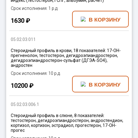
индекс (тестостерон, ГСПГ, альбумин, расчет)
1 р.д.
1630 ₽
05.02.03.011
Стероидный профиль в крови, 18 показателей: 17-ОН-
прегненолон, тестостерон, дегидроэпиандростерон,
дегидроэпиандростерон-сульфат (ДГЭА-SO4),
андростен
10 р.д.
10200 ₽
05.02.03.006.1
Стероидный профиль в слюне, 8 показателей:
тестостерон, дегидроэпиандростерон, андростендион,
кортизол, кортизон, эстрадиол, прогестерон, 17-ОН-
прогес