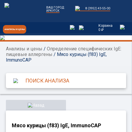
ВАШ ГОРОД:
8 (3952) 43-55-00
ИРКУТСК
Корзина
0 ₽
АНАЛИЗЫ И ЦЕНЫ
Анализы и цены
/
Определение специфических IgE:
пищевые аллергены
/ Мясо курицы (f83) IgE,
ImmunoCAP
Назад
Мясо курицы (f83) IgE, ImmunoCAP