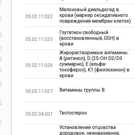
Малоновый диальдегид в
крови (маркер оксидативного
05.02.11.022
повреждения мембран клеток)
Глутатион свободный
(восстановленный, GSH) в
05.02.11.025
крови
Жирорастворимые витамины:
A (ретинол), D (25-OH D2/D3
суммарно), E (альфа-
05.02.11.026
токоферол), K1 (филлохинон) в
крови
Витамины группы B
05.02.11.027
Тестостерон
05.02.04.001
Установление отцовства
дородовое, неинвазивное,