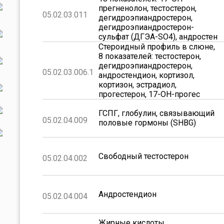
прегненолон, тестостерон,
05.02.03.011
дегидроэпиандростерон,
дегидроэпиандростерон-
сульфат (ДГЭА-SO4), андростен
Стероидный профиль в слюне,
8 показателей: тестостерон,
дегидроэпиандростерон,
05.02.03.006.1
андростендион, кортизол,
кортизон, эстрадиол,
прогестерон, 17-ОН-прогес
ГСПГ, глобулин, связывающий
05.02.04.009
половые гормоны (SHBG)
Свободный тестостерон
05.02.04.002
Андростендион
05.02.04.004
Жирные кислоты