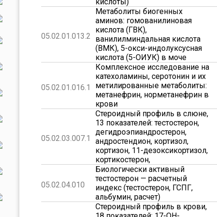
кислоты)
Метаболиты биогенных
аминов: гомованилиновая
кислота (ГВК),
05.02.01.013.2
ванилилминдальная кислота
(ВМК), 5-окси-индолуксусная
кислота (5-ОИУК) в моче
Комплексное исследование на
катехоламины, серотонин и их
метилированные метаболиты:
05.02.01.016.1
метанефрин, норметанефрин в
крови
Стероидный профиль в слюне,
13 показателей: тестостерон,
дегидроэпиандростерон,
05.02.03.007.1
андростендион, кортизол,
кортизон, 11-дезоксикортизол,
кортикостерон,
Биологически активный
тестостерон — расчетный
05.02.04.010
индекс (тестостерон, ГСПГ,
альбумин, расчет)
Стероидный профиль в крови,
18 показателей: 17-ОН-